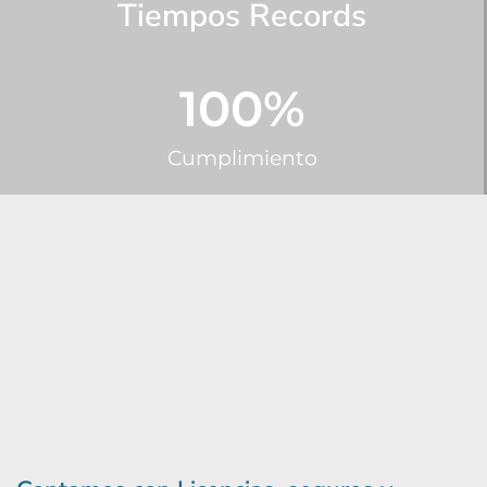
Tiempos Records
o
c
o
100
%
n
5
d
Cumplimiento
e
5